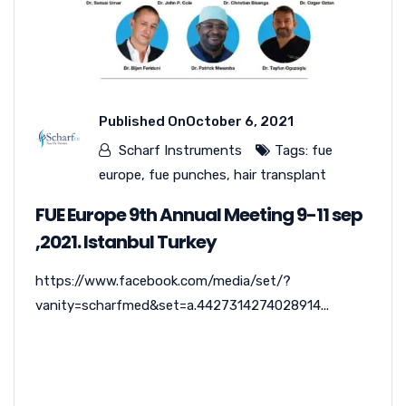
Published On
October 6, 2021
Scharf Instruments
Tags:
fue
europe
,
fue punches
,
hair transplant
FUE Europe 9th Annual Meeting 9-11 sep
,2021. Istanbul Turkey
https://www.facebook.com/media/set/?
vanity=scharfmed&set=a.4427314274028914...
READ MORE