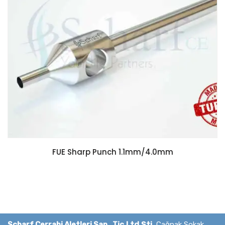
FUE Sharp Punch 1.1mm/4.0mm
Scharf Cerrahi Aletleri San. Tic.Ltd.Şti.
Çağnak Sokak