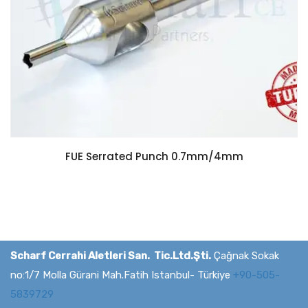
FUE Serrated Punch 0.7mm/4mm
Scharf Cerrahi Aletleri San. Tic.Ltd.Şti.
Çağnak Sokak
no:1/7 Molla Gürani Mah.Fatih Istanbul- Türkiye
+90-505-
5839729